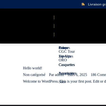
Livraison g
Polos
Polo
Joueurs
Coupe
CGC Tour
Zip-Ups
Zip-Up
Serviettes
ORO
Casquettes
Casquettes
Casquettes
Hello world!
Accessoires
Accessoires
Parapluies
Non catégorisé
Par
admin
mars 6, 2025
186 Comm
Welcome to WordPress. This is your first post. Edit or del
Sacs